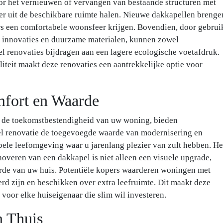
or het vernieuwen of vervangen van bestaande structuren met
er uit de beschikbare ruimte halen. Nieuwe dakkapellen brenge
ers een comfortabele woonsfeer krijgen. Bovendien, door gebrui
 innovaties en duurzame materialen, kunnen zowel
 renovaties bijdragen aan een lagere ecologische voetafdruk.
iteit maakt deze renovaties een aantrekkelijke optie voor
mfort en Waarde
n de toekomstbestendigheid van uw woning, bieden
l renovatie de toegevoegde waarde van modernisering en
abele leefomgeving waar u jarenlang plezier van zult hebben. He
noveren van een dakkapel is niet alleen een visuele upgrade,
rde van uw huis. Potentiële kopers waarderen woningen met
erd zijn en beschikken over extra leefruimte. Dit maakt deze
 voor elke huiseigenaar die slim wil investeren.
 Thuis